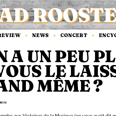
AD ROOST
EVIEW
NEWS
CONCERT
ENCYC
✳
✳
✳
N A UN PEU P
VOUS LE LAIS
AND MÊME ?
 MIN
omphe aux Victoires de la Musique (on vous avait dit q