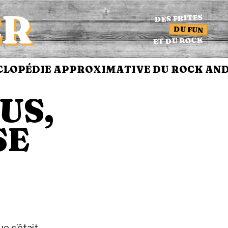
ER
DES FRITES
DU FUN
ET DU ROCK
LOPÉDIE APPROXIMATIVE DU ROCK AND 
LUS,
SE
ue c’était