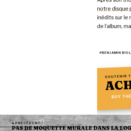
notre disque 
inédits sur l
de l’album, ma
#BENJAMIN BIO
SOUTENIR T
ACH
BUY THE
◂ PRÉCÉDENT
PAS DE MOQUETTE MURALE DANS LA LOGE