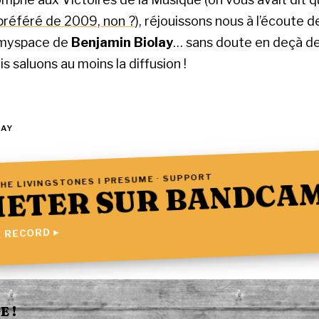
préféré de 2009, non ?
), réjouissons nous à l’écoute d
e myspace de
Benjamin Biolay
… sans doute en deçà d
is saluons au moins la diffusion !
LAY
HE LIVINGSTONES I PRESUME · SUPPORT
ETER SUR BANDCA
 RECORD ▸
 !