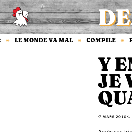
DE
Accueil
LE MONDE VA MAL
COMPILE
R
✳
✳
✳
Y E
JE 
QU
·
7 MARS 2010
·
1
Après son tri