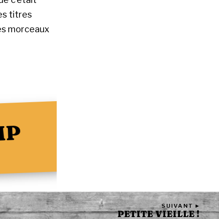
es titres
es morceaux
MP
SUIVANT ▸
PETITE VIEILLE !