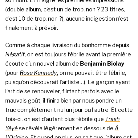
son nom. Et malgré les premières impressions
(double album, c’est un de trop, non ? 23 titres,
c’est 10 de trop, non ?), aucune indigestion n’est
finalement à prévoir.
Comme à chaque livraison du bonhomme depuis
Négatif
, on est toujours fébrile avant la première
écoute d’un nouvel album de
Benjamin Biolay
(pour
Rose Kennedy
, on ne pouvait être fébrile,
puisqu’on découvrait l’artiste…). Le garçon ayant
l’art de se renouveler, flirtant parfois avec le
mauvais goût, il finira bien par nous pondre un
truc complètement nul un jour ou l’autre. Et cette
fois-ci, on est d’autant plus fébrile que
Trash
Yéyé
se révéla légèrement en dessous de
À
L’Origine
. Et quand en plus, on sait que l’album est