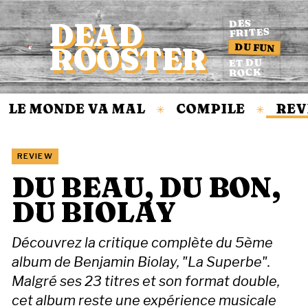
DEAD
DES
FRITES
DU FUN
ROOSTER
Accueil
ET DU
ROCK
LE MONDE VA MAL
COMPILE
REVI
✳
✳
REVIEW
DU BEAU, DU BON,
DU BIOLAY
Découvrez la critique complète du 5ème
album de Benjamin Biolay, "La Superbe".
Malgré ses 23 titres et son format double,
cet album reste une expérience musicale