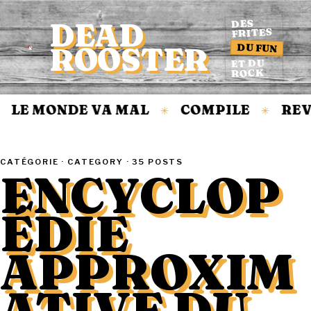
DEAD
DES
FRITES
DU FUN
ROOSTER
Accueil
ET DU
ROCK
LE MONDE VA MAL
COMPILE
REVI
✳
✳
CATÉGORIE · CATEGORY · 35 POSTS
ENCYCLOP
ÉDIE
APPROXIM
ATIVE DU