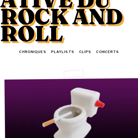
ROCK AND
ROLL
TOUT
CHRONIQUES
PLAYLISTS
CLIPS
CONCERTS