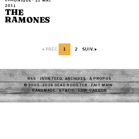
CHRONIQUE ·
21 MAI
2011
THE
RAMONES
1
2
◂ PRÉC.
SUIV. ▸
RSS
·
JSON FEED
·
ARCHIVES
·
À PROPOS
© 2005–2026 DEAD ROOSTER · FAIT MAIN ·
HANDMADE · STATIC · LOW-CARBON