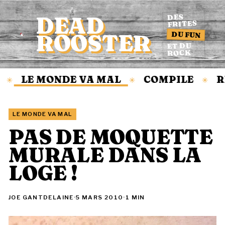
DEAD
DES
FRITES
DU FUN
ROOSTER
Accueil
ET DU
ROCK
LE MONDE VA MAL
COMPILE
RE
✳
✳
✳
LE MONDE VA MAL
PAS DE MOQUETTE
MURALE DANS LA
LOGE !
JOE GANTDELAINE
·
5 MARS 2010
·
1 MIN