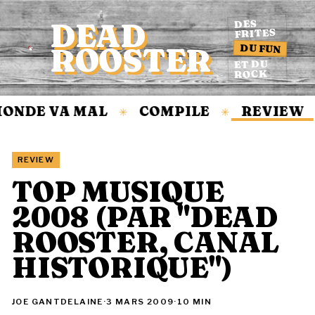
DEAD
DES
FRITES
DU FUN
ROOSTER
Accueil
ET DU
ROCK
DE VA MAL
COMPILE
REVIEW
✳
✳
✳
REVIEW
TOP MUSIQUE
2008 (PAR "DEAD
ROOSTER, CANAL
HISTORIQUE")
JOE GANTDELAINE
·
3 MARS 2009
·
10 MIN