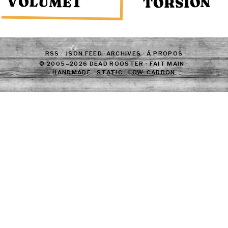
VOLUME 1
TORSION
RSS
·
JSON FEED
·
ARCHIVES
·
À PROPOS
© 2005–2026 DEAD ROOSTER · FAIT MAIN ·
HANDMADE · STATIC · LOW-CARBON