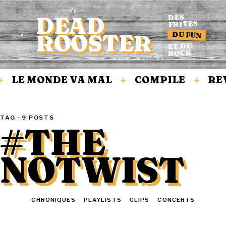
DEAD
DES
FRITES
DU FUN
ROOSTER
Accueil
ET DU
ROCK
LE MONDE VA MAL
COMPILE
REV
✳
✳
TAG · 9 POSTS
#THE
NOTWIST
TOUT
CHRONIQUES
PLAYLISTS
CLIPS
CONCERTS