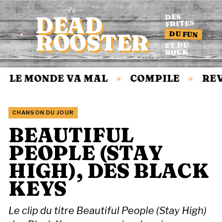
DEAD
DES
FRITES
DU FUN
ROOSTER
Accueil
ET DU
ROCK
LE MONDE VA MAL
COMPILE
REV
✳
✳
CHANSON DU JOUR
BEAUTIFUL
PEOPLE (STAY
HIGH), DES BLACK
KEYS
Le clip du titre Beautiful People (Stay High)