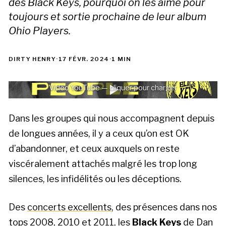
des Black Keys, pourquoi on les aime pour
toujours et sortie prochaine de leur album
Ohio Players.
DIRTY HENRY
·
17 FÉVR. 2024
·
1 MIN
Vidéo YouTube — cliquer pour charger
Dans les groupes qui nous accompagnent depuis
de longues années, il y a ceux qu’on est OK
d’abandonner, et ceux auxquels on reste
viscéralement attachés malgré les trop long
silences, les infidélités ou les déceptions.
Des
concerts excellents
, des présences dans nos
tops
2008
,
2010
et
2011
, les
Black Keys
de Dan