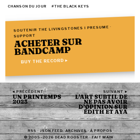
CHANSON DU JOUR
#THE BLACK KEYS
SOUTENIR THE LIVINGSTONES I PRESUME ·
SUPPORT
ACHETER SUR
BANDCAMP
BUY THE RECORD ▸
◂ PRÉCÉDENT
SUIVANT ▸
UN PRINTEMPS
L’ART SUBTIL DE
2023
NE PAS AVOIR
D’OPINION SUR
ÉDITH ET AYA
RSS
·
JSON FEED
·
ARCHIVES
·
À PROPOS
© 2005–2026 DEAD ROOSTER · FAIT MAIN ·