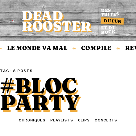
DEAD
DES
FRITES
DU FUN
ROOSTER
Accueil
ET DU
ROCK
LE MONDE VA MAL
COMPILE
REV
✳
✳
TAG · 8 POSTS
#BLOC
PARTY
TOUT
CHRONIQUES
PLAYLISTS
CLIPS
CONCERTS