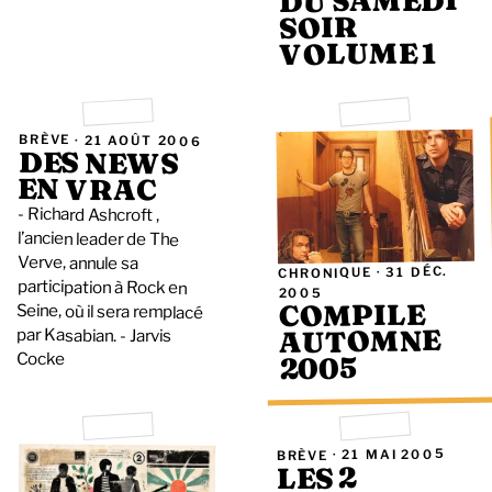
DU SAMEDI
SOIR
VOLUME 1
BRÈVE ·
21 AOÛT 2006
DES NEWS
EN VRAC
- Richard Ashcroft ,
l’ancien leader de The
Verve, annule sa
31 DÉC.
CHRONIQUE ·
participation à Rock en
2005
COMPILE
Seine, où il sera remplacé
AUTOMNE
par Kasabian. - Jarvis
Cocke
2005
21 MAI 2005
BRÈVE ·
LES 2