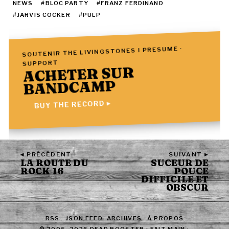
NEWS
#BLOC PARTY
#FRANZ FERDINAND
#JARVIS COCKER
#PULP
SOUTENIR THE LIVINGSTONES I PRESUME ·
SUPPORT
ACHETER SUR
BANDCAMP
BUY THE RECORD ▸
◂ PRÉCÉDENT
SUIVANT ▸
LA ROUTE DU
SUCEUR DE
ROCK 16
POUCE
DIFFICILE ET
OBSCUR
RSS
·
JSON FEED
·
ARCHIVES
·
À PROPOS
© 2005–2026 DEAD ROOSTER · FAIT MAIN ·