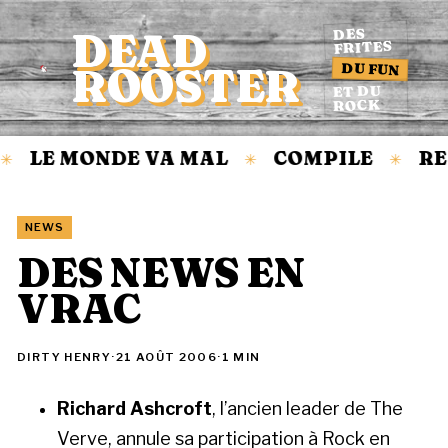
DEAD
DES
FRITES
DU FUN
ROOSTER
Accueil
ET DU
ROCK
LE MONDE VA MAL
COMPILE
RE
✳
✳
✳
NEWS
DES NEWS EN
VRAC
DIRTY HENRY
·
21 AOÛT 2006
·
1 MIN
Richard Ashcroft
, l’ancien leader de The
Verve, annule sa participation à Rock en