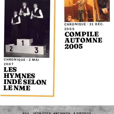
31 DÉC.
CHRONIQUE ·
2005
COMPILE
AUTOMNE
2005
CHRONIQUE ·
2 MAI
2007
LES
INDÉ SELON
HYMNES
LE NME
RSS
·
JSON FEED
·
ARCHIVES
·
À PROPOS