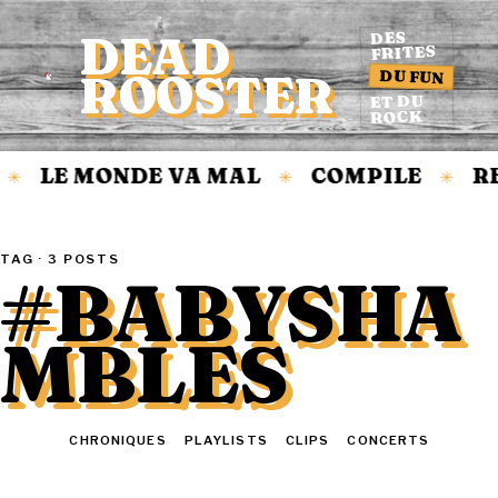
DEAD
DES
FRITES
DU FUN
ROOSTER
Accueil
ET DU
ROCK
LE MONDE VA MAL
COMPILE
RE
✳
✳
✳
TAG · 3 POSTS
#BABYSHA
MBLES
TOUT
CHRONIQUES
PLAYLISTS
CLIPS
CONCERTS