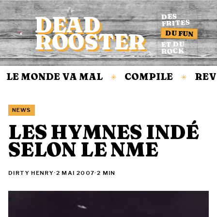
DEAD
DES
FRITES
DU FUN
ROOSTER
Accueil
ET DU
ROCK
LE MONDE VA MAL
COMPILE
REVI
✳
✳
NEWS
LES HYMNES INDÉ
SELON LE NME
DIRTY HENRY
·
2 MAI 2007
·
2 MIN