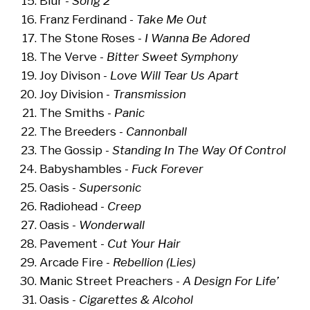
Blur -
Song 2
Franz Ferdinand -
Take Me Out
The Stone Roses -
I Wanna Be Adored
The Verve -
Bitter Sweet Symphony
Joy Divison -
Love Will Tear Us Apart
Joy Division -
Transmission
The Smiths -
Panic
The Breeders -
Cannonball
The Gossip -
Standing In The Way Of Control
Babyshambles -
Fuck Forever
Oasis -
Supersonic
Radiohead -
Creep
Oasis -
Wonderwall
Pavement -
Cut Your Hair
Arcade Fire -
Rebellion (Lies)
Manic Street Preachers -
A Design For Life’
Oasis -
Cigarettes & Alcohol