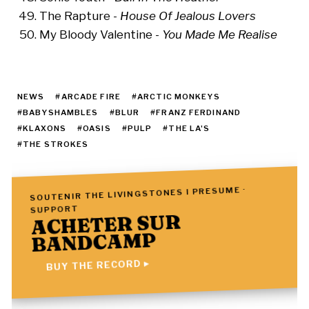
The Rapture -
House Of Jealous Lovers
My Bloody Valentine -
You Made Me Realise
NEWS
#ARCADE FIRE
#ARCTIC MONKEYS
#BABYSHAMBLES
#BLUR
#FRANZ FERDINAND
#KLAXONS
#OASIS
#PULP
#THE LA'S
#THE STROKES
SOUTENIR THE LIVINGSTONES I PRESUME ·
SUPPORT
ACHETER SUR
BANDCAMP
BUY THE RECORD ▸