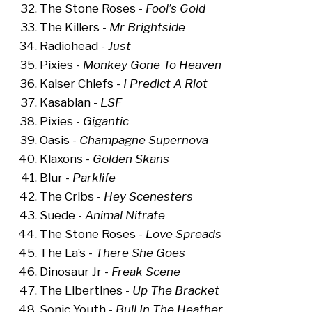
The Stone Roses -
Fool’s Gold
The Killers -
Mr Brightside
Radiohead -
Just
Pixies -
Monkey Gone To Heaven
Kaiser Chiefs -
I Predict A Riot
Kasabian -
LSF
Pixies -
Gigantic
Oasis -
Champagne Supernova
Klaxons -
Golden Skans
Blur -
Parklife
The Cribs -
Hey Scenesters
Suede -
Animal Nitrate
The Stone Roses -
Love Spreads
The La’s -
There She Goes
Dinosaur Jr -
Freak Scene
The Libertines -
Up The Bracket
Sonic Youth -
Bull In The Heather