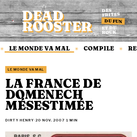
DEAD
DES
FRITES
DU FUN
ROOSTER
Accueil
ET DU
ROCK
LE MONDE VA MAL
COMPILE
RE
✳
✳
✳
LE MONDE VA MAL
LA FRANCE DE
DOMENECH
MÉSESTIMÉE
DIRTY HENRY
·
20 NOV. 2007
·
1 MIN