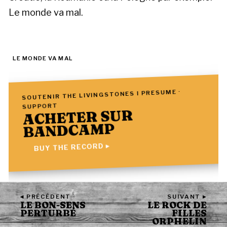
Le monde va mal.
LE MONDE VA MAL
SOUTENIR THE LIVINGSTONES I PRESUME ·
SUPPORT
ACHETER SUR
BANDCAMP
BUY THE RECORD ▸
◂ PRÉCÉDENT
SUIVANT ▸
LE BON-SENS
LE ROCK DE
PERTURBÉ
FILLES
ORPHELIN