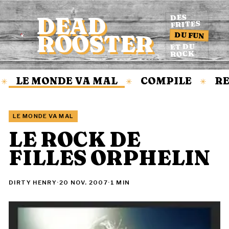
DEAD
DES
FRITES
DU FUN
ROOSTER
Accueil
ET DU
ROCK
LE MONDE VA MAL
COMPILE
RE
✳
✳
✳
LE MONDE VA MAL
LE ROCK DE
FILLES ORPHELIN
DIRTY HENRY
·
20 NOV. 2007
·
1 MIN