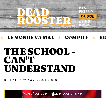
DEAD
DES
FRITES
DU FUN
ROOSTER
Accueil
ET DU
ROCK
LE MONDE VA MAL
COMPILE
RE
✳
✳
✳
THE SCHOOL -
CAN'T
UNDERSTAND
DIRTY HENRY
·
7 AVR. 2011
·
1 MIN
Vidéo YouTube — cliquer pour charger