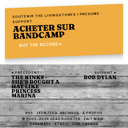
SOUTENIR THE LIVINGSTONES I PRESUME ·
SUPPORT
ACHETER SUR
BANDCAMP
BUY THE RECORD ▸
◂ PRÉCÉDENT
SUIVANT ▸
THE KINKS -
BOB DYLAN
SHE’S BOUGHT A
HAT LIKE
PRINCESS
MARINA
RSS
·
JSON FEED
·
ARCHIVES
·
À PROPOS
© 2005–2026 DEAD ROOSTER · FAIT MAIN ·
HANDMADE · STATIC · LOW-CARBON