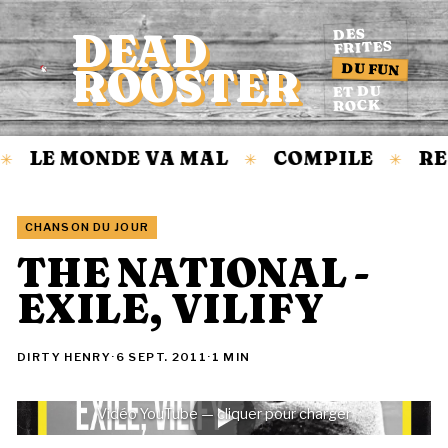
DEAD
DES
FRITES
DU FUN
ROOSTER
Accueil
ET DU
ROCK
LE MONDE VA MAL
COMPILE
RE
✳
✳
✳
CHANSON DU JOUR
THE NATIONAL -
EXILE, VILIFY
DIRTY HENRY
·
6 SEPT. 2011
·
1 MIN
Vidéo YouTube — cliquer pour charger