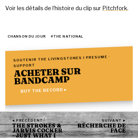
Voir les détails de l’histoire du clip sur
Pitchfork
.
CHANSON DU JOUR
#THE NATIONAL
SOUTENIR THE LIVINGSTONES I PRESUME ·
SUPPORT
ACHETER SUR
BANDCAMP
BUY THE RECORD ▸
◂ PRÉCÉDENT
SUIVANT ▸
THE STROKES &
RECHERCHE DE
JARVIS COCKER
FACE
- JUST WHAT I