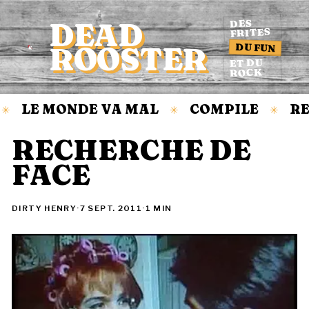
DEAD
DES
FRITES
DU FUN
ROOSTER
Accueil
ET DU
ROCK
LE MONDE VA MAL
COMPILE
RE
✳
✳
✳
RECHERCHE DE
FACE
DIRTY HENRY
·
7 SEPT. 2011
·
1 MIN