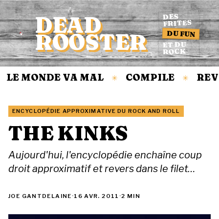
DEAD
DES
FRITES
DU FUN
ROOSTER
Accueil
ET DU
ROCK
LE MONDE VA MAL
COMPILE
REVI
✳
✳
ENCYCLOPÉDIE APPROXIMATIVE DU ROCK AND ROLL
THE KINKS
Aujourd'hui, l'encyclopédie enchaîne coup
droit approximatif et revers dans le filet…
JOE GANTDELAINE
·
16 AVR. 2011
·
2 MIN