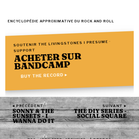
ENCYCLOPÉDIE APPROXIMATIVE DU ROCK AND ROLL
SOUTENIR THE LIVINGSTONES I PRESUME ·
SUPPORT
ACHETER SUR
BANDCAMP
BUY THE RECORD ▸
◂ PRÉCÉDENT
SUIVANT ▸
SONNY & THE
THE DIY SERIES -
SUNSETS - I
SOCIAL SQUARE
WANNA DO IT