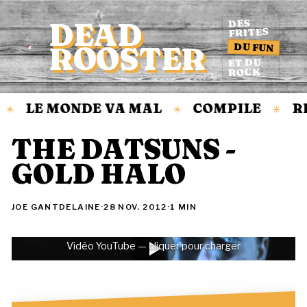
DEAD
DES
FRITES
DU FUN
ROOSTER
Accueil
ET DU
ROCK
LE MONDE VA MAL
COMPILE
R
✳
✳
✳
THE DATSUNS -
GOLD HALO
JOE GANTDELAINE
·
28 NOV. 2012
·
1 MIN
Vidéo YouTube — cliquer pour charger