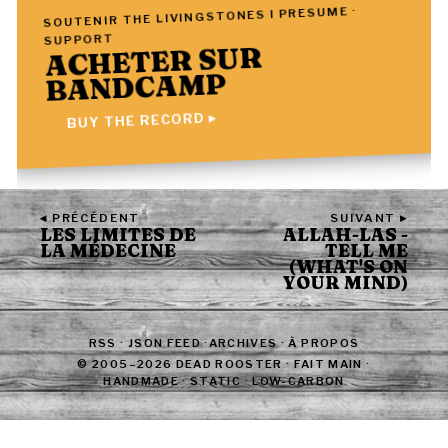
SOUTENIR THE LIVINGSTONES I PRESUME ·
SUPPORT
ACHETER SUR
BANDCAMP
BUY THE RECORD ▸
◂ PRÉCÉDENT
SUIVANT ▸
LES LIMITES DE
ALLAH-LAS -
LA MÉDECINE
TELL ME
(WHAT'S ON
YOUR MIND)
RSS
·
JSON FEED
·
ARCHIVES
·
À PROPOS
© 2005–2026 DEAD ROOSTER · FAIT MAIN ·
HANDMADE · STATIC · LOW-CARBON