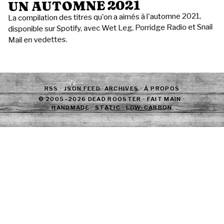
UN AUTOMNE 2021
La compilation des titres qu'on a aimés à l'automne 2021,
disponible sur Spotify, avec Wet Leg, Porridge Radio et Snail
Mail en vedettes.
RSS
·
JSON FEED
·
ARCHIVES
·
À PROPOS
© 2005–2026 DEAD ROOSTER · FAIT MAIN ·
HANDMADE · STATIC · LOW-CARBON