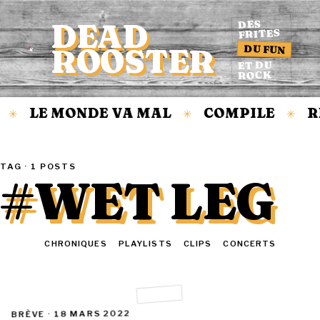
DEAD
DES
FRITES
DU FUN
ROOSTER
Accueil
ET DU
ROCK
LE MONDE VA MAL
COMPILE
R
✳
✳
✳
TAG · 1 POSTS
#WET LEG
TOUT
CHRONIQUES
PLAYLISTS
CLIPS
CONCERTS
18 MARS 2022
BRÈVE ·