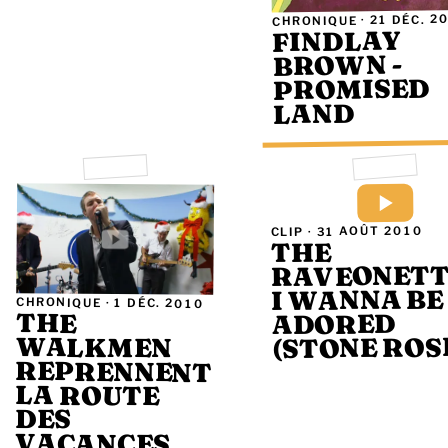
21 DÉC. 2
CHRONIQUE ·
FINDLAY
BROWN -
PROMISED
LAND
31 AOÛT 2010
CLIP ·
THE
RAVEONETTE
I WANNA BE
CHRONIQUE ·
1 DÉC. 2010
THE
ADORED
(STONE ROS
WALKMEN
REPRENNENT
LA ROUTE
DES
VACANCES