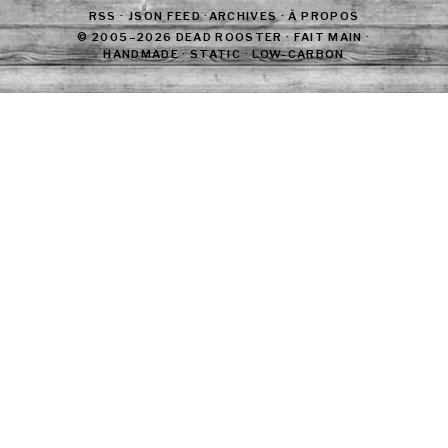
RSS
·
JSON FEED
·
ARCHIVES
·
À PROPOS
© 2005–2026 DEAD ROOSTER · FAIT MAIN ·
HANDMADE · STATIC · LOW-CARBON