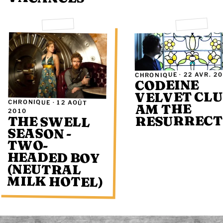
22 AVR. 2
CHRONIQUE ·
CODEINE
VELVET CLUB
CHRONIQUE ·
12 AOÛT
AM THE
2010
RESURRECT
THE SWELL
HEADED BOY
(NEUTRAL
SEASON -
TWO-
MILK HOTEL)