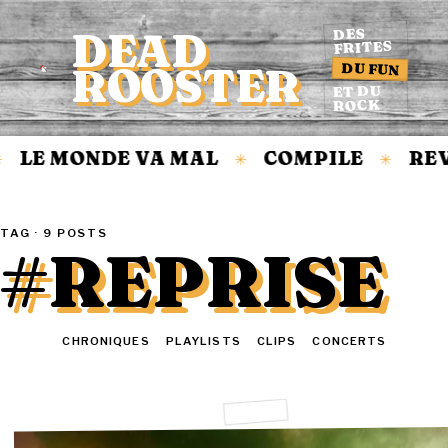
DEAD
DES
FRITES
DU FUN
ROOSTER
Accueil
ET DU
ROCK
LE MONDE VA MAL
COMPILE
REVI
✳
✳
TAG · 9 POSTS
#REPRISE
TOUT
CHRONIQUES
PLAYLISTS
CLIPS
CONCERTS