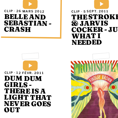
CLIP ·
26 MARS 2012
5 SEPT. 2011
CLIP ·
BELLE AND
SEBASTIAN -
THE STROK
& JARVIS
CRASH
COCKER - J
WHAT I
NEEDED
CLIP ·
12 FÉVR. 2011
DUM DUM
GIRLS -
THERE IS A
LIGHT THAT
NEVER GOES
OUT