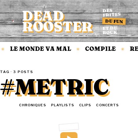
DEAD
DES
FRITES
DU FUN
ROOSTER
Accueil
ET DU
ROCK
LE MONDE VA MAL
COMPILE
RE
✳
✳
✳
TAG · 3 POSTS
#METRIC
TOUT
CHRONIQUES
PLAYLISTS
CLIPS
CONCERTS