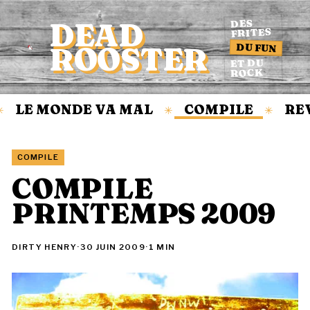
DEAD
DES
FRITES
DU FUN
ROOSTER
Accueil
ET DU
ROCK
LE MONDE VA MAL
COMPILE
REV
✳
✳
COMPILE
COMPILE
PRINTEMPS 2009
DIRTY HENRY
·
30 JUIN 2009
·
1 MIN