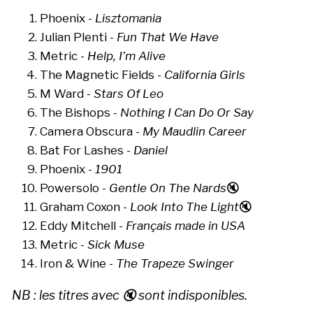
Phoenix -
Lisztomania
Julian Plenti -
Fun That We Have
Metric -
Help, I’m Alive
The Magnetic Fields -
California Girls
M Ward -
Stars Of Leo
The Bishops -
Nothing I Can Do Or Say
Camera Obscura -
My Maudlin Career
Bat For Lashes -
Daniel
Phoenix -
1901
Powersolo -
Gentle On The Nards
🔇
Graham Coxon -
Look Into The Light
🔇
Eddy Mitchell -
Français made in USA
Metric -
Sick Muse
Iron & Wine -
The Trapeze Swinger
NB : les titres avec 🔇 sont indisponibles.