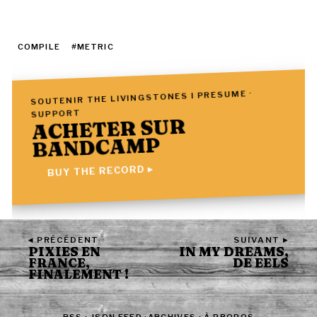
COMPILE
#METRIC
SOUTENIR THE LIVINGSTONES I PRESUME ·
SUPPORT
ACHETER SUR
BANDCAMP
BUY THE RECORD ▸
◂ PRÉCÉDENT
SUIVANT ▸
PIXIES EN
IN MY DREAMS,
FRANCE,
DE EELS
FINALEMENT !
RSS
·
JSON FEED
·
ARCHIVES
·
À PROPOS