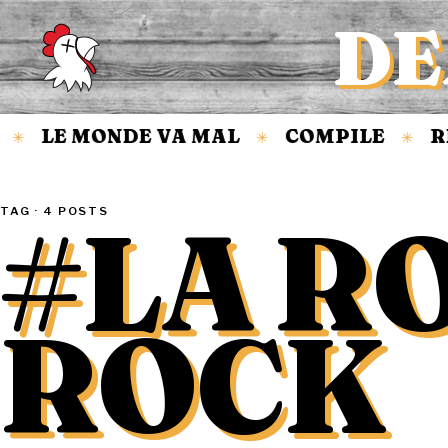
DE
Accueil
LE MONDE VA MAL
COMPILE
RE
✳
✳
✳
#LA R
TAG · 4 POSTS
ROCK