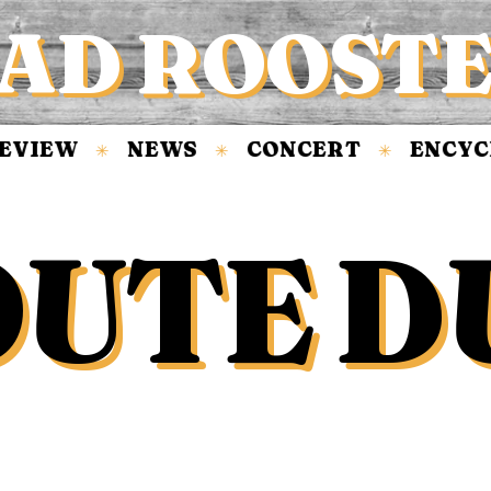
AD ROOST
VIEW
NEWS
CONCERT
ENCYCLO
✳
✳
✳
OUTE D