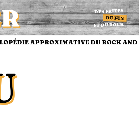
ER
DES FRITES
DU FUN
ET DU ROCK
PÉDIE APPROXIMATIVE DU ROCK AND R
U