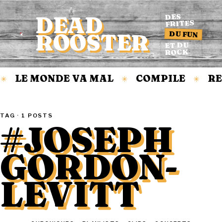
DEAD
DES
FRITES
DU FUN
ROOSTER
Accueil
ET DU
ROCK
LE MONDE VA MAL
COMPILE
RE
✳
✳
✳
TAG · 1 POSTS
#JOSEPH
GORDON-
LEVITT