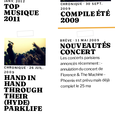
JANV. 2012
30 SEPT.
CHRONIQUE ·
TOP
2009
MUSIQUE
COMPILE ÉTÉ
2011
2009
11 MAI 2009
BRÈVE ·
NOUVEAUTÉS
CONCERT
Les concerts parisiens
annoncés récemment : -
CHRONIQUE ·
26 JUIL.
annulation du concert de
2009
Florence & The Machine -
HAND IN
Phoenix est prévu mais déjà
HAND
complet le 25 ma
THROUGH
THEIR
(HYDE)
PARKLIFE