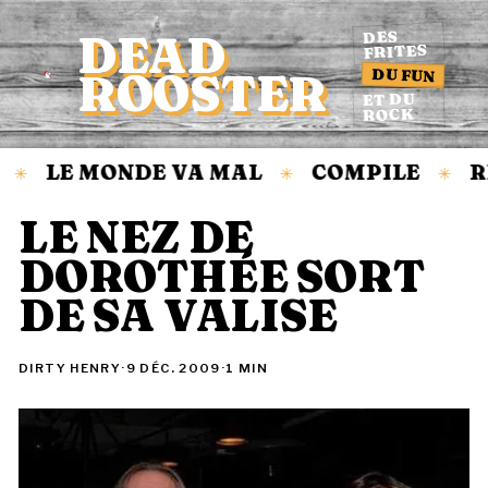
DEAD
DES
FRITES
DU FUN
ROOSTER
Accueil
ET DU
ROCK
LE MONDE VA MAL
COMPILE
R
✳
✳
✳
LE NEZ DE
DOROTHÉE SORT
DE SA VALISE
DIRTY HENRY
·
9 DÉC. 2009
·
1 MIN