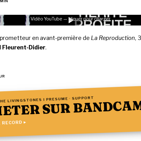
 MIN
Vidéo YouTube — cliquer pour charger
e prometteur en avant-première de
La Reproduction
, 
 Fleurent-Didier
.
UR
HE LIVINGSTONES I PRESUME · SUPPORT
ETER SUR BANDCA
 RECORD ▸