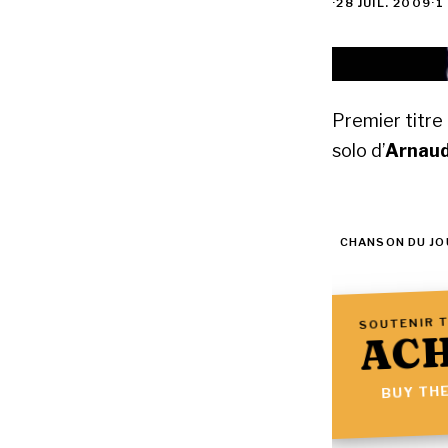
·
28 JUIL. 2009
·
1
Premier titr
solo d’
Arnaud
CHANSON DU JO
SOUTENIR T
ACH
BUY THE