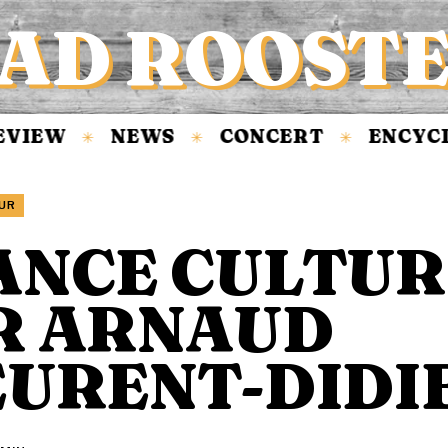
AD ROOST
VIEW
NEWS
CONCERT
ENCYCL
✳
✳
✳
UR
ANCE CULTUR
R ARNAUD
EURENT-DIDI