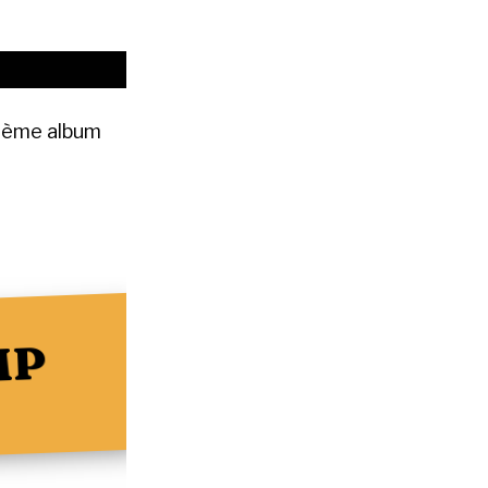
3ème album
MP