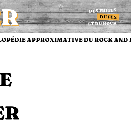
ER
DES FRITES
DU FUN
ET DU ROCK
OPÉDIE APPROXIMATIVE DU ROCK AND R
E
ER