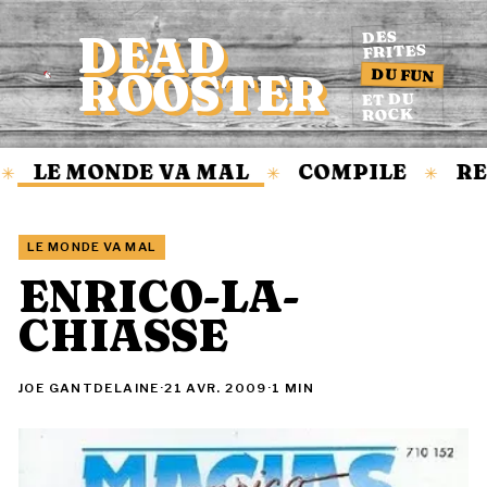
DEAD
DES
FRITES
DU FUN
ROOSTER
Accueil
ET DU
ROCK
LE MONDE VA MAL
COMPILE
RE
✳
✳
✳
LE MONDE VA MAL
ENRICO-LA-
CHIASSE
JOE GANTDELAINE
·
21 AVR. 2009
·
1 MIN