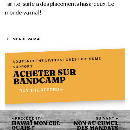
faillite, suite à des placements hasardeux. Le
monde va mal !
LE MONDE VA MAL
SOUTENIR THE LIVINGSTONES I PRESUME ·
SUPPORT
ACHETER SUR
BANDCAMP
BUY THE RECORD ▸
◂ PRÉCÉDENT
SUIVANT ▸
HAWAÏ MON CUL
NON AU CUMUL
OUAIS !!
DES MANDATS