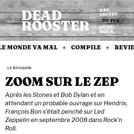
DEAD
DES
FRITES
DU FUN
ROOSTER
Accueil
ET DU
ROCK
 MONDE VA MAL
COMPILE
REVIEW
✳
✳
LE BOUQUIN
ZOOM SUR LE ZEP
Après les Stones et Bob Dylan et en
attendant un probable ouvrage sur Hendrix,
François Bon s'était penché sur Led
Zeppelin en septembre 2008 dans Rock'n
Roll.