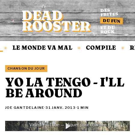
DEAD
DES
FRITES
DU FUN
ROOSTER
Accueil
ET DU
ROCK
LE MONDE VA MAL
COMPILE
R
✳
✳
✳
CHANSON DU JOUR
YO LA TENGO - I'LL
BE AROUND
JOE GANTDELAINE
·
31 JANV. 2013
·
1 MIN
Vidéo YouTube — cliquer pour charger