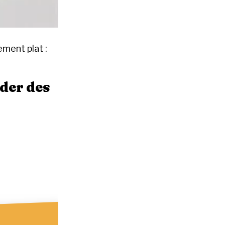
ement plat :
rder des