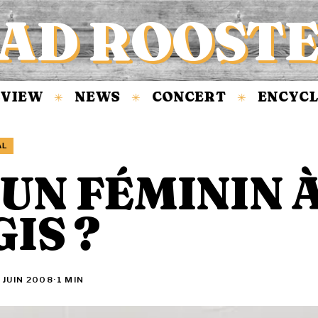
AD ROOST
IEW
NEWS
CONCERT
ENCYCLO
✳
✳
✳
AL
 UN FÉMININ 
IS ?
 JUIN 2008
·
1 MIN