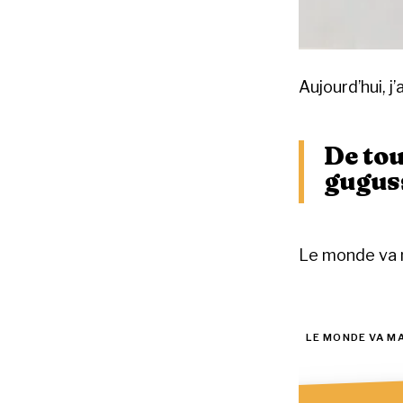
Aujourd’hui, j
De tou
guguss
Le monde va m
LE MONDE VA M