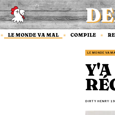
DE
Accueil
LE MONDE VA MAL
COMPILE
REV
✳
✳
LE MONDE VA M
Y'A
RÉG
DIRTY HENRY
·
19