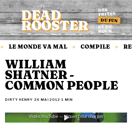
DEAD
DES
FRITES
DU FUN
ROOSTER
Accueil
ET DU
ROCK
LE MONDE VA MAL
COMPILE
RE
✳
✳
✳
WILLIAM
SHATNER -
COMMON PEOPLE
DIRTY HENRY
·
24 MAI 2012
·
1 MIN
Vidéo YouTube — cliquer pour charger