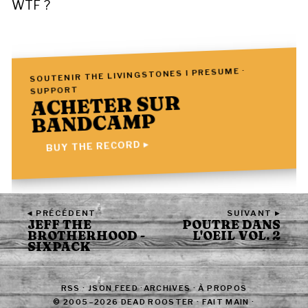
WTF ?
SOUTENIR THE LIVINGSTONES I PRESUME ·
SUPPORT
ACHETER SUR
BANDCAMP
BUY THE RECORD ▸
◂ PRÉCÉDENT
SUIVANT ▸
JEFF THE
POUTRE DANS
BROTHERHOOD -
L'OEIL VOL. 2
SIXPACK
RSS
·
JSON FEED
·
ARCHIVES
·
À PROPOS
© 2005–2026 DEAD ROOSTER · FAIT MAIN ·