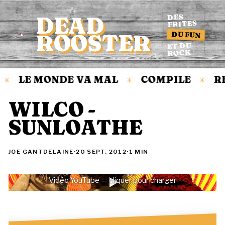
DEAD
DES
FRITES
DU FUN
ROOSTER
Accueil
ET DU
ROCK
LE MONDE VA MAL
COMPILE
R
✳
✳
✳
WILCO -
SUNLOATHE
JOE GANTDELAINE
·
20 SEPT. 2012
·
1 MIN
Vidéo YouTube — cliquer pour charger