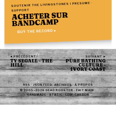
SOUTENIR THE LIVINGSTONES I PRESUME ·
SUPPORT
ACHETER SUR
BANDCAMP
BUY THE RECORD ▸
◂ PRÉCÉDENT
SUIVANT ▸
TY SEGALL - THE
PURE BATHING
HILL
CULTURE -
IVORY COAST
RSS
·
JSON FEED
·
ARCHIVES
·
À PROPOS
© 2005–2026 DEAD ROOSTER · FAIT MAIN ·
HANDMADE · STATIC · LOW-CARBON