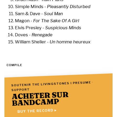
Simple Minds -
Pleasantly Disturbed
Sam & Dave -
Soul Man
Magon -
For The Sake Of A Girl
Elvis Presley -
Suspicious Minds
Doves -
Renegade
William Sheller -
Un homme heureux
COMPILE
SOUTENIR THE LIVINGSTONES I PRESUME ·
SUPPORT
ACHETER SUR
BANDCAMP
BUY THE RECORD ▸