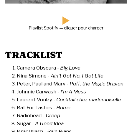
Playlist Spotify — cliquer pour charger
TRACKLIST
Camera Obscura -
Big Love
Nina Simone -
Ain’t Got No, I Got Life
Peter, Paul and Mary -
Puff, the Magic Dragon
Johnnie Carwash -
I’m A Mess
Laurent Voulzy -
Cocktail chez mademoiselle
Bat For Lashes -
Home
Radiohead -
Creep
Sugar -
A Good Idea
Israel Nash -
Rain Plans