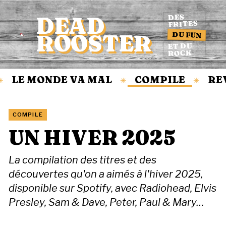
DEAD
DES
FRITES
DU FUN
ROOSTER
Accueil
ET DU
ROCK
LE MONDE VA MAL
COMPILE
REV
✳
✳
COMPILE
UN HIVER 2025
La compilation des titres et des
découvertes qu'on a aimés à l'hiver 2025,
disponible sur Spotify, avec Radiohead, Elvis
Presley, Sam & Dave, Peter, Paul & Mary…