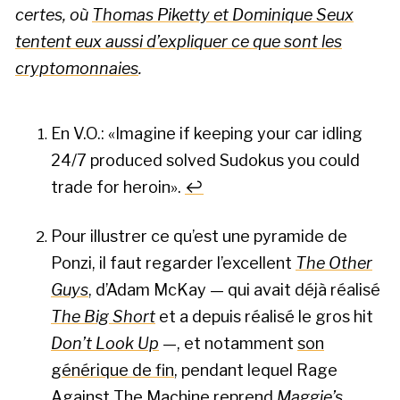
certes, où
Thomas Piketty et Dominique Seux
tentent eux aussi d’expliquer ce que sont les
cryptomonnaies
.
En V.O.:
Imagine if keeping your car idling
24/7 produced solved Sudokus you could
FOOTNOTES
trade for heroin
.
↩
Pour illustrer ce qu’est une pyramide de
Ponzi, il faut regarder l’excellent
The Other
Guys
, d’Adam McKay — qui avait déjà réalisé
The Big Short
et a depuis réalisé le gros hit
Don’t Look Up
—, et notamment
son
générique de fin
, pendant lequel Rage
Against The Machine reprend
Maggie’s