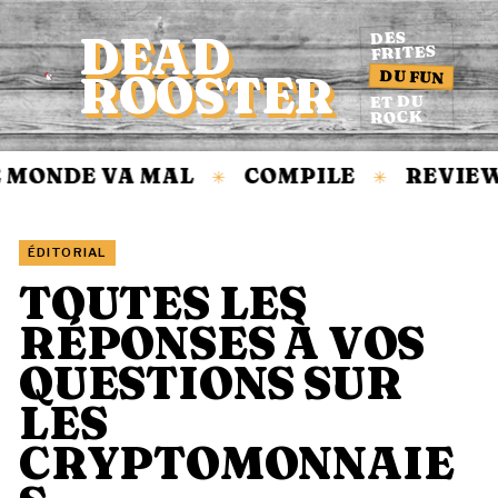
DEAD
DES
FRITES
DU FUN
ROOSTER
Accueil
ET DU
ROCK
ONDE VA MAL
COMPILE
REVIEW
✳
✳
ÉDITORIAL
TOUTES LES
RÉPONSES À VOS
QUESTIONS SUR
LES
CRYPTOMONNAIE