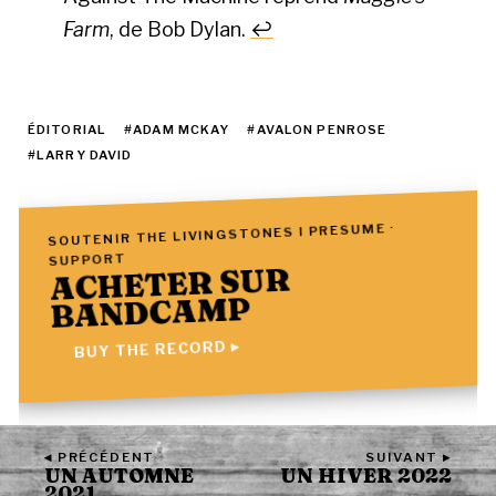
Farm
, de Bob Dylan.
↩
ÉDITORIAL
#ADAM MCKAY
#AVALON PENROSE
#LARRY DAVID
SOUTENIR THE LIVINGSTONES I PRESUME ·
SUPPORT
ACHETER SUR
BANDCAMP
BUY THE RECORD ▸
◂ PRÉCÉDENT
SUIVANT ▸
UN AUTOMNE
UN HIVER 2022
2021