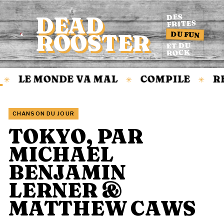
DEAD
DES
FRITES
DU FUN
ROOSTER
Accueil
ET DU
ROCK
LE MONDE VA MAL
COMPILE
R
✳
✳
✳
CHANSON DU JOUR
TOKYO, PAR
MICHAEL
BENJAMIN
LERNER &
MATTHEW CAWS