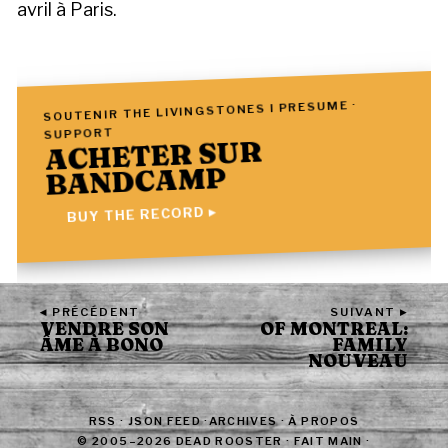
avril à Paris.
SOUTENIR THE LIVINGSTONES I PRESUME ·
SUPPORT
ACHETER SUR
BANDCAMP
BUY THE RECORD ▸
◂ PRÉCÉDENT
SUIVANT ▸
VENDRE SON
OF MONTREAL:
ÂME À BONO
FAMILY
NOUVEAU
RSS
·
JSON FEED
·
ARCHIVES
·
À PROPOS
© 2005–2026 DEAD ROOSTER · FAIT MAIN ·