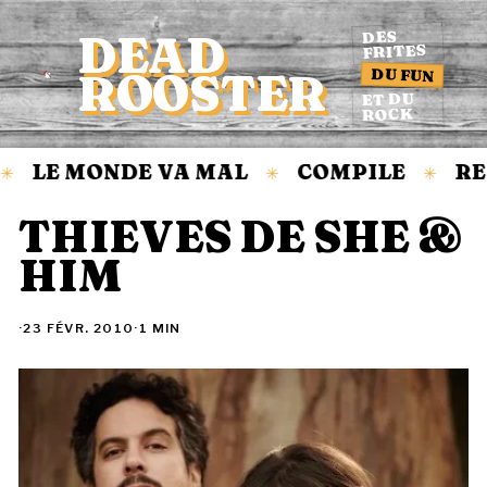
DEAD
DES
FRITES
DU FUN
ROOSTER
Accueil
ET DU
ROCK
LE MONDE VA MAL
COMPILE
RE
✳
✳
✳
THIEVES DE SHE &
HIM
·
23 FÉVR. 2010
·
1 MIN