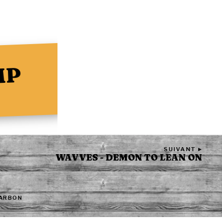
MP
SUIVANT ▸
WAVVES - DEMON TO LEAN ON
CARBON