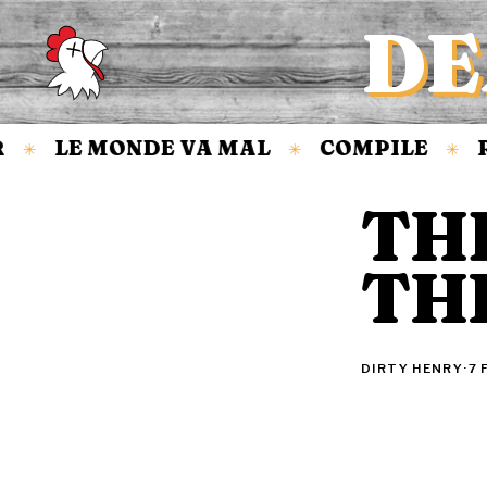
DE
Accueil
LE MONDE VA MAL
COMPILE
R
✳
✳
✳
TH
TH
DIRTY HENRY
·
7 