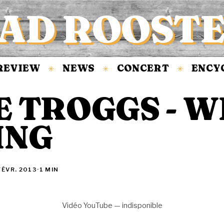
AD ROOST
EVIEW
NEWS
CONCERT
ENCYC
✳
✳
✳
E TROGGS - W
ING
FÉVR. 2013
·
1 MIN
Vidéo YouTube — indisponible