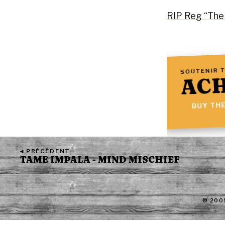
RIP Reg “The 
SOUTENIR T
ACH
BUY THE
◂ PRÉCÉDENT
TAME IMPALA - MIND MISCHIEF
© 200