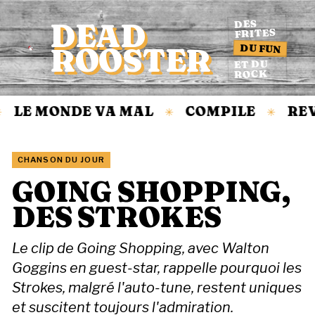
DEAD
DES
FRITES
DU FUN
ROOSTER
Accueil
ET DU
ROCK
LE MONDE VA MAL
COMPILE
REV
✳
✳
CHANSON DU JOUR
GOING SHOPPING,
DES STROKES
Le clip de Going Shopping, avec Walton
Goggins en guest-star, rappelle pourquoi les
Strokes, malgré l'auto-tune, restent uniques
et suscitent toujours l'admiration.