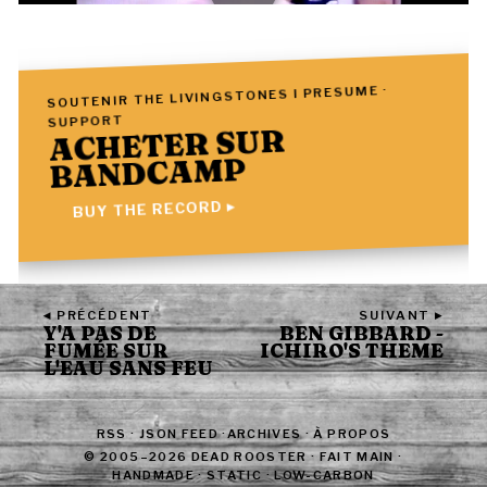
SOUTENIR THE LIVINGSTONES I PRESUME ·
SUPPORT
ACHETER SUR
BANDCAMP
BUY THE RECORD ▸
◂ PRÉCÉDENT
SUIVANT ▸
Y'A PAS DE
BEN GIBBARD -
FUMÉE SUR
ICHIRO'S THEME
L'EAU SANS FEU
RSS
·
JSON FEED
·
ARCHIVES
·
À PROPOS
© 2005–2026 DEAD ROOSTER · FAIT MAIN ·
HANDMADE · STATIC · LOW-CARBON