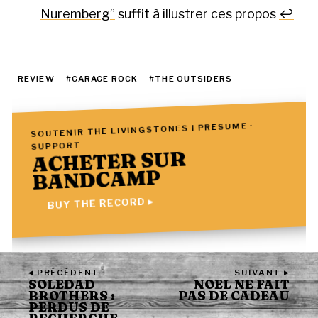
Nuremberg”
suffit à illustrer ces propos
↩
FOOTNOTES
REVIEW
#GARAGE ROCK
#THE OUTSIDERS
SOUTENIR THE LIVINGSTONES I PRESUME ·
SUPPORT
ACHETER SUR
BANDCAMP
BUY THE RECORD ▸
◂ PRÉCÉDENT
SUIVANT ▸
SOLEDAD
NOEL NE FAIT
BROTHERS :
PAS DE CADEAU
PERDUS DE