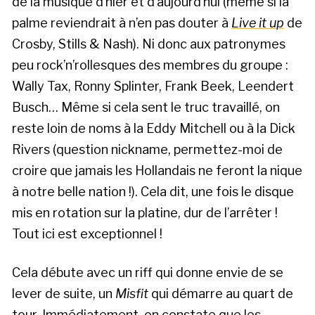
de la musique d’hier et d’aujourd’hui (même si la
palme reviendrait à n’en pas douter à
Live it up
de
Crosby, Stills & Nash). Ni donc aux patronymes
peu rock’n’rollesques des membres du groupe :
Wally Tax, Ronny Splinter, Frank Beek, Leendert
Busch… Même si cela sent le truc travaillé, on
reste loin de noms à la Eddy Mitchell ou à la Dick
Rivers (question nickname, permettez-moi de
croire que jamais les Hollandais ne feront la nique
à notre belle nation !). Cela dit, une fois le disque
mis en rotation sur la platine, dur de l’arrêter !
Tout ici est exceptionnel !
Cela débute avec un riff qui donne envie de se
lever de suite, un
Misfit
qui démarre au quart de
tour. Immédiatement, on constate que les