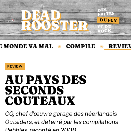
DEAD
DES
FRITES
DU FUN
ROOSTER
Accueil
ET DU
ROCK
MONDE VA MAL
COMPILE
REVIEW
✳
✳
REVIEW
AU PAYS DES
SECONDS
COUTEAUX
CQ, chef d’œuvre garage des néerlandais
Outsiders, et deterré par les compilations
Pebbles, raconté en 2008.