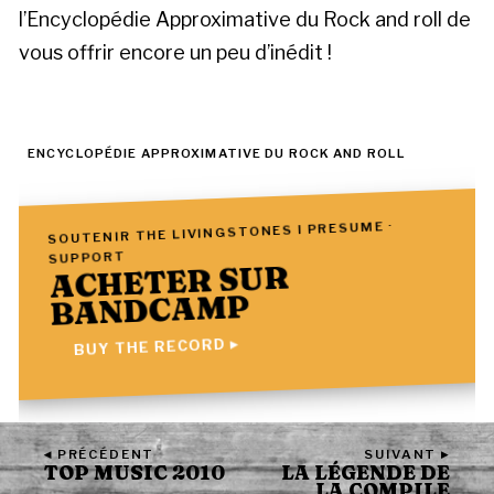
l’Encyclopédie Approximative du Rock and roll de
vous offrir encore un peu d’inédit !
ENCYCLOPÉDIE APPROXIMATIVE DU ROCK AND ROLL
SOUTENIR THE LIVINGSTONES I PRESUME ·
SUPPORT
ACHETER SUR
BANDCAMP
BUY THE RECORD ▸
◂ PRÉCÉDENT
SUIVANT ▸
TOP MUSIC 2010
LA LÉGENDE DE
LA COMPILE