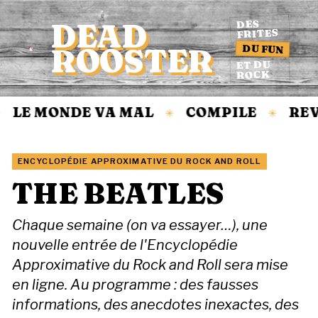
DEAD
DES
FRITES
DU FUN
ROOSTER
Accueil
ET DU
ROCK
LE MONDE VA MAL
COMPILE
REV
✳
✳
ENCYCLOPÉDIE APPROXIMATIVE DU ROCK AND ROLL
THE BEATLES
Chaque semaine (on va essayer…), une
nouvelle entrée de l'Encyclopédie
Approximative du Rock and Roll sera mise
en ligne. Au programme : des fausses
informations, des anecdotes inexactes, des