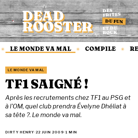
DEAD
DES
FRITES
DU FUN
ROOSTER
Accueil
ET DU
ROCK
LE MONDE VA MAL
COMPILE
RE
✳
✳
✳
LE MONDE VA MAL
TF1 SAIGNÉ !
Après les recrutements chez TF1 au PSG et
à l’OM, quel club prendra Évelyne Dhéliat à
sa tête ?. Le monde va mal.
DIRTY HENRY
·
22 JUIN 2009
·
1 MIN