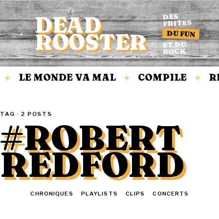
DEAD
DES
FRITES
DU FUN
ROOSTER
Accueil
ET DU
ROCK
LE MONDE VA MAL
COMPILE
R
✳
✳
✳
TAG · 2 POSTS
#ROBERT
REDFORD
TOUT
CHRONIQUES
PLAYLISTS
CLIPS
CONCERTS