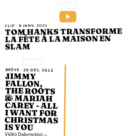
8 JANV. 2021
CLIP ·
TOM HANKS TRANSFORME
LA FÊTE À LA MAISON EN
SLAM
BRÈVE ·
29 DÉC. 2012
JIMMY
THE ROOTS
& MARIAH
CAREY - ALL
I WANT FOR
CHRISTMAS
FALLON,
IS YOU
Vidéo Dailymotion —