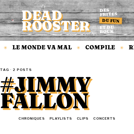
DEAD
DES
FRITES
DU FUN
ROOSTER
Accueil
ET DU
ROCK
LE MONDE VA MAL
COMPILE
R
✳
✳
✳
TAG · 2 POSTS
#JIMMY
FALLON
TOUT
CHRONIQUES
PLAYLISTS
CLIPS
CONCERTS