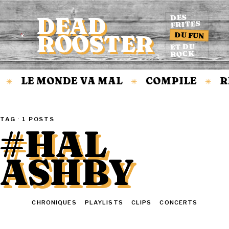
DEAD
DES
FRITES
DU FUN
ROOSTER
Accueil
ET DU
ROCK
LE MONDE VA MAL
COMPILE
R
✳
✳
✳
TAG · 1 POSTS
#HAL
ASHBY
TOUT
CHRONIQUES
PLAYLISTS
CLIPS
CONCERTS