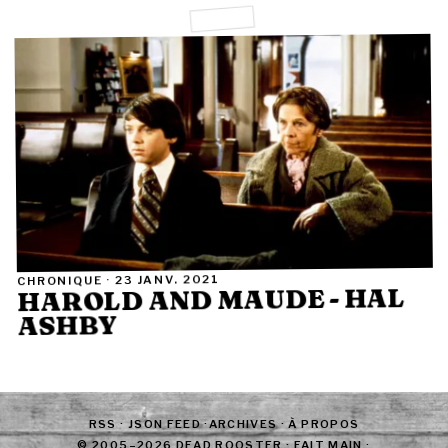
23 JANV. 2021
CHRONIQUE ·
HAROLD AND MAUDE - HAL
ASHBY
RSS
·
JSON FEED
·
ARCHIVES
·
À PROPOS
© 2005–2026 DEAD ROOSTER · FAIT MAIN ·