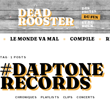
DEAD
DES
FRITES
DU FUN
ROOSTER
Accueil
ET DU
ROCK
LE MONDE VA MAL
COMPILE
R
✳
✳
✳
TAG · 1 POSTS
#DAPTONE
RECORDS
TOUT
CHRONIQUES
PLAYLISTS
CLIPS
CONCERTS