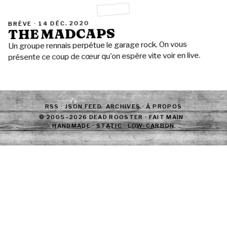
14 DÉC. 2020
BRÈVE ·
THE MADCAPS
Un groupe rennais perpétue le garage rock. On vous
présente ce coup de cœur qu'on espère vite voir en live.
RSS
·
JSON FEED
·
ARCHIVES
·
À PROPOS
© 2005–2026 DEAD ROOSTER · FAIT MAIN ·
HANDMADE · STATIC · LOW-CARBON