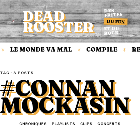
DEAD
DES
FRITES
DU FUN
ROOSTER
Accueil
ET DU
ROCK
LE MONDE VA MAL
COMPILE
RE
✳
✳
✳
TAG · 3 POSTS
#CONNAN
MOCKASIN
TOUT
CHRONIQUES
PLAYLISTS
CLIPS
CONCERTS