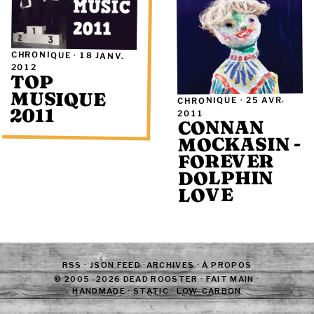
CHRONIQUE ·
18 JANV.
2012
TOP
MUSIQUE
25 AVR.
CHRONIQUE ·
2011
2011
CONNAN
MOCKASIN -
FOREVER
DOLPHIN
LOVE
RSS
·
JSON FEED
·
ARCHIVES
·
À PROPOS
© 2005–2026 DEAD ROOSTER · FAIT MAIN ·
HANDMADE · STATIC · LOW-CARBON