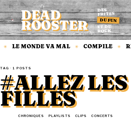
DEAD
DES
FRITES
DU FUN
ROOSTER
Accueil
ET DU
ROCK
LE MONDE VA MAL
COMPILE
R
✳
✳
✳
TAG · 1 POSTS
#ALLEZ LES
FILLES
TOUT
CHRONIQUES
PLAYLISTS
CLIPS
CONCERTS