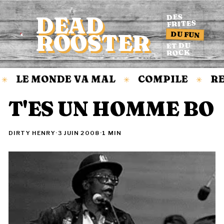
DEAD
DES
FRITES
DU FUN
ROOSTER
Accueil
ET DU
ROCK
LE MONDE VA MAL
COMPILE
RE
✳
✳
✳
T'ES UN HOMME BO
DIRTY HENRY
·
3 JUIN 2008
·
1 MIN